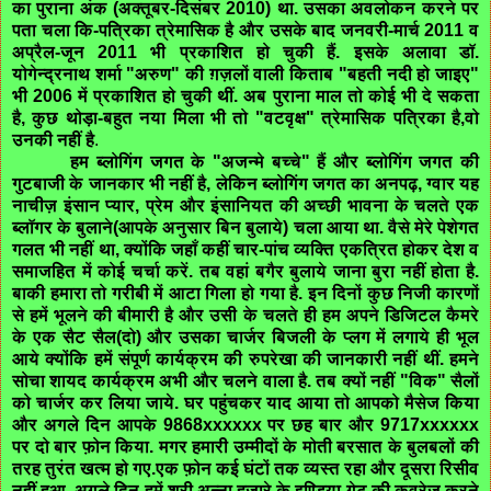
का पुराना अंक (अक्तूबर-दिसंबर 2010) था. उसका अवलोकन करने पर
पता चला कि-पत्रिका त्रेमासिक है और उसके बाद जनवरी-मार्च 2011 व
अप्रैल-जून 2011 भी प्रकाशित हो चुकी हैं. इसके अलावा डॉ.
योगेन्द्रनाथ शर्मा "अरुण" की ग़ज़लों वाली किताब "बहती नदी हो जाइए"
भी 2006 में प्रकाशित हो चुकी थीं. अब पुराना माल तो कोई भी दे सकता
है, कुछ थोड़ा-बहुत नया मिला भी तो "वटवृक्ष" त्रेमासिक पत्रिका है,वो
उनकी नहीं है
.
हम ब्लोगिंग जगत के "अजन्मे बच्चे" हैं और ब्लोगिंग जगत की
गुटबाजी के जानकार भी नहीं है, लेकिन ब्लोगिंग जगत का अनपढ़, ग्वार यह
नाचीज़ इंसान प्यार, प्रेम और इंसानियत की अच्छी भावना के चलते एक
ब्लॉगर के बुलाने(आपके अनुसार बिन बुलाये) चला आया था. वैसे मेरे पेशेगत
गलत भी नहीं था, क्योंकि जहाँ कहीं चार-पांच व्यक्ति एकत्रित होकर देश व
समाजहित में कोई चर्चा करें. तब वहां बगैर बुलाये जाना बुरा नहीं होता है.
बाकी हमारा तो गरीबी में आटा गिला हो गया है. इन दिनों कुछ निजी कारणों
से हमें भूलने की बीमारी है और उसी के चलते ही हम अपने डिजिटल कैमरे
के एक सैट सैल(दो) और उसका चार्जर बिजली के प्लग में लगाये ही भूल
आये क्योंकि हमें संपूर्ण कार्यक्रम की रुपरेखा की जानकारी नहीं थीं. हमने
सोचा शायद कार्यक्रम अभी और चलने वाला है. तब क्यों नहीं "विक" सैलों
को चार्जर कर लिया जाये. घर पहुंचकर याद आया तो आपको मैसेज किया
और अगले दिन आपके 9868xxxxxx पर छह बार और 9717xxxxxx
पर दो बार फ़ोन किया. मगर हमारी उम्मीदों के मोती बरसात के बुलबलों की
तरह तुरंत खत्म हो गए.एक फ़ोन कई घंटों तक व्यस्त रहा और दूसरा रिसीव
नहीं हुआ. अगले दिन हमें श्री अन्ना हजारे के इण्डिया गेट की कवरेज करने