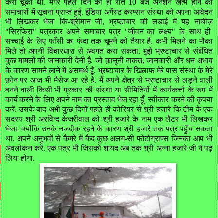
करा
चूका
था
.
मगर
पहले
दिन
की
ही
रात
10
बजे
अनशन
खत्म
होने
की
समाचारों
में
सूचना
प्राप्त
हुई
.
इंडिया
अगेंस्ट
करप्सन
संस्था
को
अपना
आवेदन
भी
लिखकर
भेजा
कि
-
श्रीमान
जी
,
भ्रष्टाचार
की
लडाई
में
यह
नाचीज़
"
सिरफिरा
"
पत्रकार
अपने
समाचार
पत्र
"
जीवन
का
लक्ष्य
"
के
साथ
ही
सच्चाई
के
लिए
फाँसी
का
फंदा
तक
चूमने
को
तैयार
है
.
कभी
मिलने
का
मौका
मिले
तो
अपनी
विचारधारा
से
अवगत
करा
सकता
.
मुझे
भ्रष्टाचार
से
संबंधित
कुछ
मामलों
की
जानकारी
देनी
है
.
जो
क़ानूनी
ताकत
,
जानकारी
और
धन
अभाव
के
कारण
सामने
लाने
में
असमर्थ
हूँ
.
भ्रष्टाचार
के
खिलाफ
मेरे
पास
संस्था
के
मेरे
फ़ोन
पर
आज
भी
मैसेज
आ
रहे
है
.
मैं
अपने
क्षेत्र
से
भ्रष्टाचार
से
लड़ने
वाली
बनने
वाली
किसी
भी
प्रकार
की
संस्था
या
सीमितियों
में
कार्यकर्त्ता
के
रूप
में
कार्य
करने
के
लिए
अपने
नाम
का
प्रस्ताव
भेज
रहा
हूँ
.
स्वीकार
करने
की
कृपया
करें
.
उसके
बाद
अभी
कुछ
दिनों
पहले
ही
कोरियर
से
श्री
हजारे
कि
टीम
के
एक
सदस्य
श्री
अरविन्द
केजरीवाल
को
श्री
हजारे
के
नाम
एक
लैटर
भी
लिखकर
भेजा
,
क्योंकि
उनके
नजदीक
रहने
के
कारण
श्री
हजारे
तक
पत्र
पहुँच
सकता
था
.
अपने
अनुभवों
से
कैमरे
में
कैद
कुछ
अलग
-
सी
फोटोग्राफ्स
जिनका
आप
भी
अवलोकन
करें
.
एक
पत्र
भी
जिसको
शायद
अब
तक
श्री
अन्ना
हजारे
जी
ने
पढ़
लिया
होगा
.