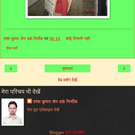
रमेश कुमार जैन उर्फ़ निर्भीक
पर
06:10
कोई टिप्पणी नहीं:
शेयर करें
‹
›
मुख्यपृष्ठ
वेब वर्शन देखें
मेरा परिचय भी देखें
रमेश कुमार जैन उर्फ़ निर्भीक
मेरा पूरा प्रोफ़ाइल देखें
Blogger
द्वारा संचालित.