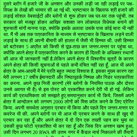
दुसरे
ब्लॉग
में
हजारे
जी
के
अनशन
और
उनकी
लड़ी
जा
रही
लड़ाई
पर
पक्ष
-
विपक्ष
के
लेखों
की
भरमार
सी
आ
गई
थी
.
भ्रष्टाचार
के
खिलाफ
श्री
हजारे
की
लड़ाई
सोशल
वेबसाईटों
और
ब्लोगों
से
शुरू
होकर
जब
घर
-
घर
तक
पहुंची
.
तब
सरकार
को
मजबूर
होकर
आखिर
सशक्त
जन
लोकपाल
विधेयक
बनाने
की
शुरुयाती
मांगों
मानना
पड़ा
,
क्योकि
इसके
अलावा
उसके
पास
कोई
चारा
भी
नहीं
था
.
मैं
भी
अब
तक
पत्रकारिता
के
माध्यम
से
भ्रष्टाचार
के
खिलाफ
लड़ने
वाली
लड़ाई
के
साथ
ही
अपनी
बीमारी
की
हालत
में
जैसी
भी
हिम्मत
थी
.
उसी
हिम्मत
को
बटोरकर
5
अप्रैल
को
किसी
से
पूछ
-
ताछ
कर
जन्तर
-
मन्तर
पर
पहुंचा
था
,
क्योंकि
अपने
क्षेत्र
में
पत्रकारिता
करने
के
कारण
ही
दिल्ली
के
अधिक्तर
स्थानों
की
आज
भी
जानकारी
नहीं
है
.
लेकिन
अपने
क्षेत्र
में
विश्वनीय
सूत्रों
के
कारण
अपने
क्षेत्र
की
किसी
सूचनाओं
से
पहले
कभी
वंचित
नहीं
रहा
हूँ
.
आज
भी
अपने
क्षेत्र
के
आम
-
आदमी
में
मेरे
प्रति
बहुत
ज्यादा
विश्वास
है
.
इसका
मुख्य
कारण
रहा
मेरी
लगभग
17
वर्षीय
ईमानदारी
और
निष्ठापूवर्क
निष्पक्ष
और
निडर
पत्रकारिता
का
करना
.
अपने
कुछ
निजी
कारणों
(
मेरे
ब्लोगों
के
नियमित
पाठक
और
दोस्त
उनसे
अवगत
भी
है
)
से
इस
पोस्ट
को
प्रकाशित
करने
देरी
भी
हो
गई
.
लेकिन
कार्य
की
प्राथमिकता
को
समझते
हुए
.
समयानुसार
कार्य
भी
किये
.
जिसमें
अपने
क्षेत्र
में
आन्दोलन
को
लगभग
2000
लोगों
को
मिस
कॉल
करने
के
लिए
प्रेरित
किया
.
अपनी
समर्थता
अनुसार
प्रचार
भी
किया
और
पहले
दिन
जन्तर
-
मन्तर
पर
कवरेज
भी
की
.
अपने
ब्लोगों
पर
भी
आज
भी
प्रचार
करने
के
साथ
ही
खुद
भी
प्रचार
कर
रहा
हूँ
और
अपने
क्षेत्र
में
दो
दिन
एक
तख्ती
पहन
कर
घुमा
था
उसकी
कुछ
फोटो
प्रकाशित
भी
कर
रहा
हूँ
और
जिस
दिन
अनशन
खत्म
हुआ
,
उसी
दिन
लगभग
20 RWA
की
उत्तम
नगर
में
कैंडल
मार्च
निकालने
की
तैयारी