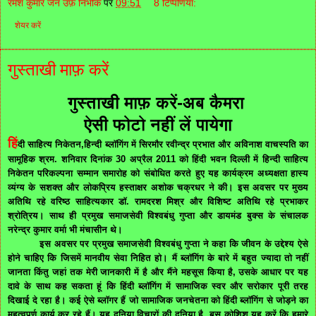
रमेश कुमार जैन उर्फ़ निर्भीक
पर
09:51
8 टिप्‍पणियां:
शेयर करें
गुस्ताखी माफ़ करें
गुस्ताखी माफ़ करें-अब कैमरा
ऐसी फोटो नहीं लें पायेगा
हिं
दी साहित्‍य निकेतन,हिन्‍दी ब्‍लॉगिंग में सिरमौर रवीन्‍द्र प्रभात और अविनाश वाचस्‍पति का
सामूहिक श्रम. शनिवार दिनांक 30 अप्रैल 2011 को हिंदी भवन दिल्‍ली में हिन्‍दी साहित्‍य
निकेतन परिकल्‍पना सम्‍मान समारोह को संबोधित करते हुए यह कार्यक्रम अध्‍यक्षता हास्‍य
व्‍यंग्‍य के सशक्‍त और लोकप्रिय हस्‍ताक्षर अशोक चक्रधर ने की। इस अवसर पर मुख्‍य
अतिथि रहे वरिष्‍ठ साहित्‍यकार डॉ. रामदरश मिश्र और विशिष्‍ट अतिथि रहे प्रभाकर
श्रोत्रिय। साथ ही प्रमुख समाजसेवी विश्‍वबंधु गुप्‍ता और डायमंड बुक्‍स के संचालक
नरेन्‍द्र कुमार वर्मा भी मंचासीन थे।
इस अवसर पर प्रमुख समाजसेवी विश्‍वबंधु गुप्‍ता ने कहा कि जीवन के उद्देश्‍य ऐसे
होने चाहिए कि जिसमें मानवीय सेवा निहित हो। मैं ब्‍लॉगिंग के बारे में बहुत ज्‍यादा तो नहीं
जानता किंतु जहां तक मेरी जानकारी में है और मैंने महसूस किया है, उसके आधार पर यह
दावे के साथ कह सकता हूं कि हिंदी ब्‍लॉगिंग में सामाजिक स्‍वर और सरोकार पूरी तरह
दिखाई दे रहा है। कई ऐसे ब्‍लॉगर हैं जो सामाजिक जनचेतना को हिंदी ब्‍लॉगिंग से जोड़ने का
महत्‍वपूर्ण कार्य कर रहे हैं। यह दुनिया विचारों की दुनिया है, बस कोशिश यह करें कि हमारे