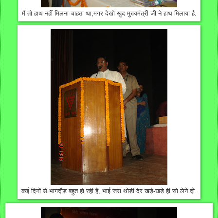
मैं तो हाथ नहीं मिलना चाहता था,मगर देखो खुद मुख्यमंत्री जी ने हाथ मिलाया है.
कई दिनों से भागदौड़ बहुत हो रही है, भाई जरा थोड़ी देर खड़े-खड़े ही सो लेने दो.