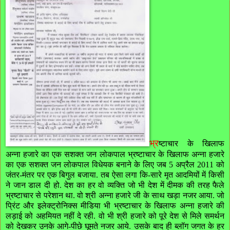
भ्र
ष्टाचार
के
खिलाफ
अन्ना
हजारे
का
एक
सशक्त
जन
लोकपाल
भ्रष्टाचार
के
खिलाफ
अन्ना
हजारे
का
एक
सशक्त
जन
लोकपाल
विधेयक
बनाने
के
लिए
जब
5
अप्रैल
2011
को
जंतर
-
मंतर
पर
एक
बिगुल
बजाया
.
तब
ऐसा
लगा
कि
-
सारे
मृत
आदमियों
में
किसी
ने
जान
डाल
दी
हो
.
देश
का
हर
वो
व्यक्ति
जो
भी
देश
में
दीमक
की
तरह
फैले
भ्रष्टाचार
से
परेशान
था
.
वो
श्री
अन्ना
हजारे
जी
के
साथ
खड़ा
नजर
आया
.
जो
प्रिंट
और
इलेक्ट्रोनिक्स
मीडिया
भी
भ्रष्टाचार
के
खिलाफ
अन्ना
हजारे
की
लड़ाई
को
अहमियत
नहीं
दे
रही
.
वो
भी
श्री
हजारे
को
पूरे
देश
से
मिले
समर्थन
को
देखकर
उनके
आगे
-
पीछे
घूमते
नजर
आये
.
उसके
बाद
ही
ब्लॉग
जगत
के
हर