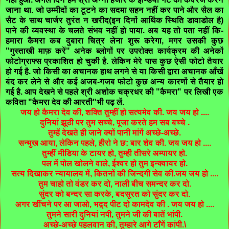
जाना था. जो उम्मीदों का टूटने का सदमा सहन नहीं कर पाने और सैल का
सैट के साथ चार्जर तुरंत न खरीद(इन दिनों आर्थिक स्थिति डावाडोल है)
पाने की व्यवस्था के चलते संभव नहीं हो पाया. अब यह तो पता नहीं कि-
हमारा कैमरा कब दुबारा चित्र लेना शुरू करेगा, मगर उसकी कुछ
"गुस्ताखी माफ़ करें" अनेक ब्लोगों पर उपरोक्त कार्यक्रम की अनेकों
फोटोग्राफ्स प्रकाशित हो चुकी है. लेकिन मेरे पास कुछ ऐसी फोटो तैयार
हो गई है. जो किसी का अचानक हाथ लगने से या किसी द्वारा अचानक आँखें
बंद कर लेने से और कई अजब-गजब फोटो कुछ अन्य कारणों से तैयार हो
गई है. आप देखने से पहले श्री अशोक चक्रधर की "कैमरा" पर लिखी एक
कविता "कैमरा देव की आरती"भी पढ़ लें.
जय हो कैमरा देव की, शक्ति तुम्हीं हो सत्यमेव की. जय जय हो ....
दुनियां झूठी पर तुम सच्चे, पूजा करते हम सब बच्चे .
तुम्हें देखते ही जाने क्यों पानी मांगें अच्छे-अच्छे.
सन्मुख आया, लेकिन पहले, हीरो ने छ: बार शेव की. जय जय हो ....
तुम्हीं मीडिया के टायर हो, तुम्ही तीसरे अम्पायर हो.
पल में पोल खोलने वाले, ईश्वर हो तुम इन्क्वायर हो.
सत्य दिखाकर न्यायालय में, कितनों की जिन्दगी सेव की.जय जय हो ....
तुम चाहो तो वंडर कर दो, नाली बीच समन्दर कर दो.
सुंदर को बन्दर सा करके, बदसूरत को सुंदर कर दो.
अगर खींचने पर आ जाओ, भद्र्द पीट दो कामदेव की . जय जय हो ....
तुमने सारी दुनियां नपी, तुमने जी की बातें भांपी.
अच्छे-अच्छे पहलवान की, तुम्हारे आगे टाँगें कांपी.\